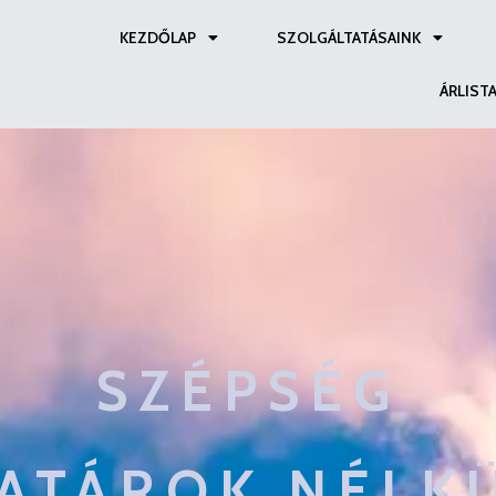
KEZDŐLAP
SZOLGÁLTATÁSAINK
ÁRLIST
SZÉPSÉG
ATÁROK NÉLK