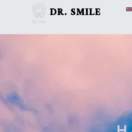
DR. SMILE
H