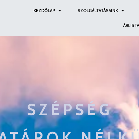
KEZDŐLAP
SZOLGÁLTATÁSAINK
ÁRLIST
SZÉPSÉG
ATÁROK NÉLK